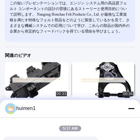
この短いプレゼンテーションでは、エンジン システム用の高品質フェ
ルト コンポーネントの設計の背後にあるストーリーと使用目的につい
て説明します。 Nangong Honchao Felt Products Co., Ltd. が厳格な工業規
格を満たす特殊なフェルト部品をどのように製造しているかを見て、さ
まざまな機械システムでの応用について学び、これらの部品が国内外の
企業から肯定的なフィードバックを得ている理由を学びましょう。
関連のビデオ
00:33
00:34
JMC N806 LN1-14530-AA トラック
2904100-K00 自動車の懸垂制御腕
huimen1
オート部品のためのドア・ウィンド
CC6060 自動車のトランスミッショ
ウ・レギュレータースイッチ
ンシステムの部品
維持の部品
輸送システムの部品
July 30, 2025
April 24, 2025
5:17 AM