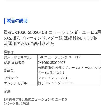
製品の説明
重荷JX1060-3502040B ニューシュンダ・ユーロ5用
の左後ろブレーキシリンダー組 連続貨物および物
流運用のために設計された.
詳細は
JMCニューシュンダ ユーロ5
適用可能なモデル:
JX1060-3502040B
部品OEM番号
自動調節式 後部左ブレーキホイールシリン
部品名:
ダー (出血弁なし)
ブランド:
フェイメンル・ムゴル
新しいシュンダ ユーロ5
エンジンモデル:
記述:
1車両モデル:
JMCニューシュンダ ユーロ5
2パック量: 1PCS