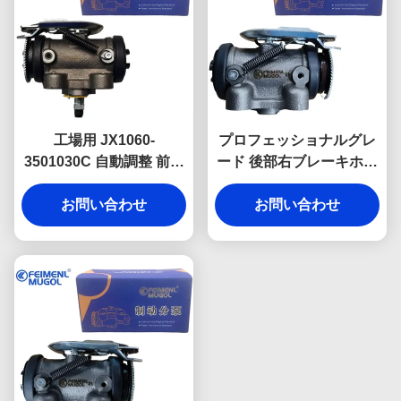
(JMCニュー・シュンダ・
ユーロ5用のプレミアム
フロント・ライート・ブ
レーキ・ホイール・シリ
ンダー JX1060-
3501040C 自律調整シス
工場用 JX1060-
プロフェッショナルグレ
テムと信頼性の高いブレ
3501030C 自動調整 前左
ード 後部右ブレーキホイ
ーキ性能のためのブレー
ブレーキホイール 円筒
ールシリンダー LD040-
カー・バルブ)
JMC 新シュンダ ユーロ 5
お問い合わせ
3502080 強化機械構造の
お問い合わせ
正確なインストールと信
JMCシュンダユーロ6商
頼性の高いブレーキ機能
用トラック用
を確保する.