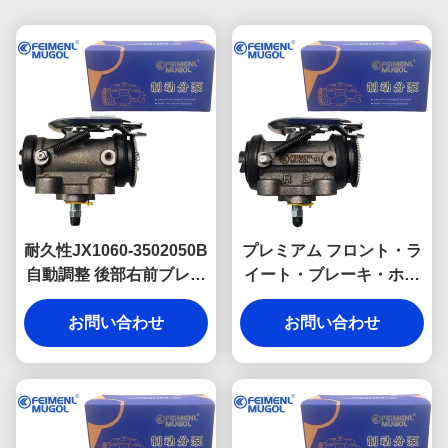
耐久性JX1060-3502050B
プレミアム フロント・ラ
自動調整 後部右前ブレー
イート・ブレーキ・ホイ
キドラムシリンダー JMC
ール・シリンダー
ニューシュンダユーロ5
お問い合わせ
JX1060-3501040C for
お問い合わせ
用 ブリーダーバルブ 長寿
JMC New Shunda Euro
命のために設計されてい
5 with Self-Adjusting
ます
System and Bleeder
Valve for Reliable
Braking Performance