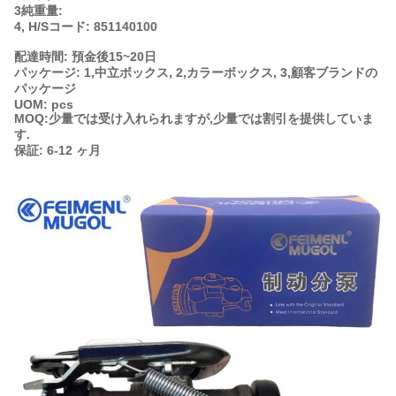
3純重量:
4, H/Sコード: 851140100
配達時間: 預金後15~20日
パッケージ: 1,中立ボックス, 2,カラーボックス, 3,顧客ブランドの
パッケージ
UOM: pcs
MOQ:少量では受け入れられますが,少量では割引を提供していま
す.
保証: 6-12 ヶ月