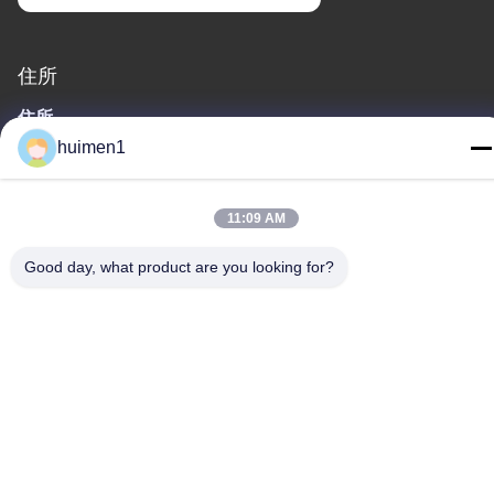
住所
住所
huimen1
1-3号 シュイニウプ通り 永興村 バイユン地区 広州市 広東省 中国
Tel
11:09 AM
86-18929562701
Good day, what product are you looking for?
プライバシーポリシー規約
|
地図
中国の良質 いすゞエンジン部品 メーカー。Copyright© -2026
Guangdong Huimen Industrial Co., Ltd. . 複製権所有。