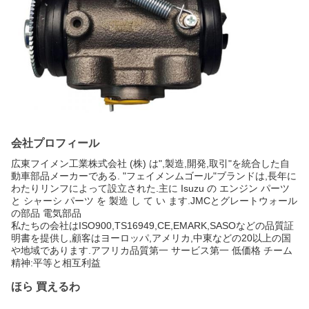
会社プロフィール
広東フイメン工業株式会社 (株) は",製造,開発,取引"を統合した自
動車部品メーカーである. "フェイメンムゴール"ブランドは,長年に
わたりリンフによって設立された.主に Isuzu の エンジン パーツ
と シャーシ パーツ を 製造 し て い ます.JMCとグレートウォール
の部品 電気部品
私たちの会社はISO900,TS16949,CE,EMARK,SASOなどの品質証
明書を提供し,顧客はヨーロッパ,アメリカ,中東などの20以上の国
や地域であります.アフリカ品質第一 サービス第一 低価格 チーム
精神:平等と相互利益
ほら 買えるわ