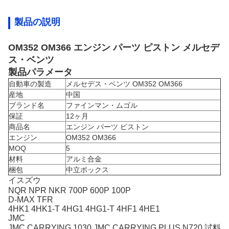
製品の説明
OM352 OM366 エンジン パーツ ピストン メルセデ
ス・ベンツ
製品パラメータ
自動車の製造
メルセデス・ベンツ OM352 OM366
産地
中国
ブランド名
ファインマン・ムゴル
保証
12ヶ月
商品名
エンジン パーツ ピストン
エンジン
OM352 OM366
MOQ
5
材料
アルミ合金
梱包
中立ボックス
イスズウ
NQR NPR NKR 700P 600P 100P
D-MAX TFR
4HK1 4HK1-T 4HG1 4HG1-T 4HF1 4HE1
JMC
JMC CARRYING 1030 JMC CARRYING PLUS N720 試料