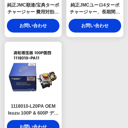
純正JMC順達/宝典ターボ
純正JMCユーロ4ターボ
チャージャー 費用対効果
チャージャー、長期間の
の高いDP1-6K682-BA
信頼性を提供するように
OEMエンジンコンポーネ
お問い合わせ
設計されたプレミアム
お問い合わせ
ント 長期的な信頼性を提
BC1-6K682-AA OEMエ
供
ンジンコンポーネント
1118010-L20PA OEM
Isuzu 100P & 600P ディ
ーゼルエンジンの高性能
ターボチャージャー 中国
お問い合わせ