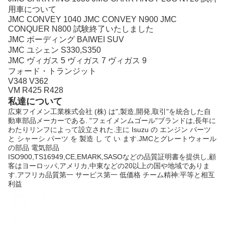
用車について
JMC CONVEY 1040 JMC CONVEY N900 JMC
CONQUER N800 試験終了いたしました
JMC ボーディング BAIWEI SUV
JMC ユシェン S330,S350
JMC ヴィガス 5 ヴィガス 7 ヴィガス 9
フォード・トランジット
V348 V362
VM R425 R428
私達について
広東フイメン工業株式会社 (株) は",製造,開発,取引"を統合した自
動車部品メーカーである. "フェイメンムゴール"ブランドは,長年に
わたりリンフによって設立された.主に Isuzu の エンジン パーツ
と シャーシ パーツ を 製造 し て い ます.JMCとグレートウォール
の部品 電気部品
ISO900,TS16949,CE,EMARK,SASOなどの品質証明書を提供し,顧
客はヨーロッパ,アメリカ,中東などの20以上の国や地域でありま
す.アフリカ品質第一 サービス第一 低価格 チーム精神:平等と相互
利益