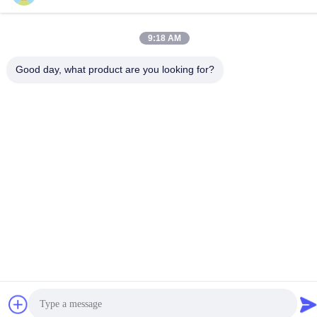
Tel
9:18 AM
86-18929562701
Good day, what product are you looking for?
プライバシーポリシー規約
|
地図
中国の良質 いすゞエンジン部品 メーカー。Copyright© -2026
Guangdong Huimen Industrial Co., Ltd. . 複製権所有。