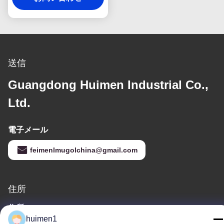
V 仕様ユニット
送信
Guangdong Huimen Industrial Co.,
Ltd.
電子メール
feimenlmugolchina@gmail.com
住所
住所
huimen1
1-3号 シュイニウプ通り 永興村 バイユン地区 広州市 広東省 中国