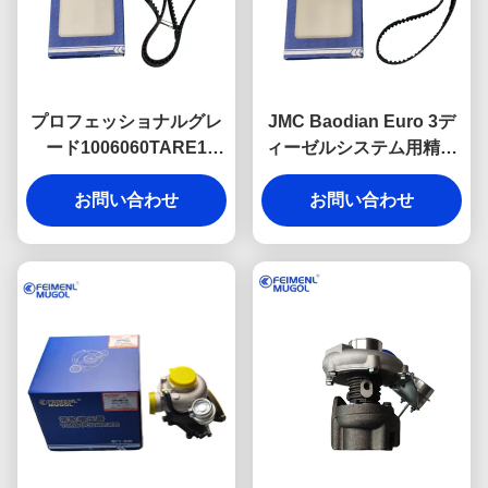
プロフェッショナルグレ
JMC Baodian Euro 3デ
ード1006060TARE1
ィーゼルシステム用精密
OEMタイミングベルト
エンジニアリング
142T JMC トランジット
お問い合わせ
1006060CAT OEMタイミ
お問い合わせ
ユーロ4ディーゼルエン
ングベルト 112RU32。ス
ジン 安定したタイミング
ムーズで静かで信頼性の
制御と最適なエンジン効
高いパフォーマンスを提
率を確保
供します。