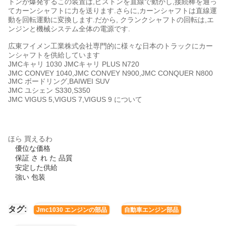
トンが爆発するこの装置は,ピストンを直線で動かし,接続棒を通っ
てカーンシャフトに力を送ります.さらに,カーンシャフトは直線運
動を回転運動に変換します.だから, クランクシャフトの回転は,エ
ンジンと機械システム全体の電源です.
広東フイメン工業株式会社
専門的に様々な日本のトラックにカー
ンシャフトを供給しています
JMCキャリ 1030 JMCキャリ PLUS N720
JMC CONVEY 1040,JMC CONVEY N900,JMC CONQUER N800
JMC ボードリング,BAIWEI SUV
JMC ユシェン S330,S350
JMC VIGUS 5,VIGUS 7,VIGUS 9 について
ほら 買えるわ
優位な価格
保証 さ れ た 品質
安定した供給
強い 包装
タグ:
Jmc1030 エンジンの部品
自動車エンジン部品