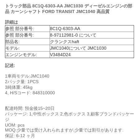
トラック部品 8C1Q-6303-AA JMC1030 ディーゼルエンジンの部
品 カーンシャフト FORD TRANSIT JMC1040 高品質
詳細は
参照 部分番号:
8C1Q-6303-AA
参照 部分番号:
8-97112981-0 について
部品名:
クランクスhaft
モデル:
JMC1040について JMC1030
エンジンモデル:
V3484D24
記述:
1車両モデル:JMC1040
2パック量: 1PCS
3純体重: 45kg
4, H/Sコード: 848310000
配達時間: 預金後15~20日
パッケージ: 1,中性ボックス 2,色ボックス 3,顧客ブランドパッケー
ジ
UOM: pcs
MOQ:少量では受け入れられますが,少量では割引があります.
保証: 6-12 ヶ月