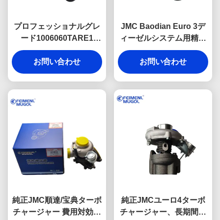
プロフェッショナルグレ
JMC Baodian Euro 3デ
ード1006060TARE1
ィーゼルシステム用精密
OEMタイミングベルト
エンジニアリング
142T JMC トランジット
お問い合わせ
1006060CAT OEMタイミ
お問い合わせ
ユーロ4ディーゼルエン
ングベルト 112RU32。ス
ジン 安定したタイミング
ムーズで静かで信頼性の
制御と最適なエンジン効
高いパフォーマンスを提
率を確保
供します。
純正JMC順達/宝典ターボ
純正JMCユーロ4ターボ
チャージャー 費用対効果
チャージャー、長期間の