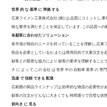
世界 的 な 基準 に 準拠 する
広東フイメン工業株式会社 (株) は,品質にコミットし,事業
格な要求を満たすことを保証しています. この品質への
各顧客に合わせたソリューション
各市場が独自のニーズを持っていることを理解し,広東
部品を必要としているか,または商用目的で大量注文を
顧客との緊密な協力により 顧客の要求を理解することで
チ に よっ て,この 会社 は 世界 中の 自動車 業界 の 専門
迅速 で 信頼 できる 配達
広範囲の製品ラインナップは,効率的な物流の必要性が
顧客の注文がどんなに大きくても 時間通りで完璧な状
前向き に 見る