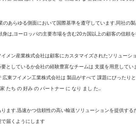
のあらゆる側面において国際基準を遵守しています.同社の製品は,IS
献身は,ヨーロッパの主要市場を含む20カ国以上の顧客の信頼を
フイメン産業株式会社は顧客にカスタマイズされたソリューショ
必要としているか会社の経験豊富なチームは 支援を用意してい
 広東フイメン工業株式会社は 製品がすべて 課題にぴったりと 
家 たち の 好み の パートナー に なり まし た..
あります.迅速かつ信頼性の高い輸送ソリューションを提供する
態で届くようにします