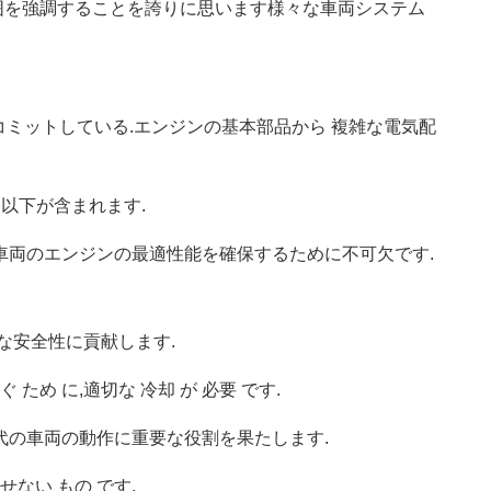
囲を強調することを誇りに思います様々な車両システム
コミットしている.エンジンの基本部品から 複雑な電気配
以下が含まれます.
は,車両のエンジンの最適性能を確保するために不可欠です.
的な安全性に貢献します.
 ため に,適切な 冷却 が 必要 です.
現代の車両の動作に重要な役割を果たします.
かせない もの です.