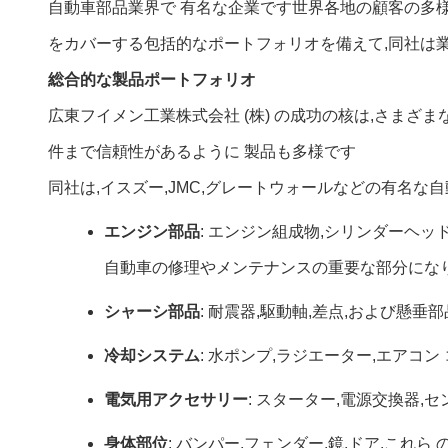
自動車部品業界で 有名な企業です世界各地の顧客の多
をカバーする包括的なポートフォリオを備えて,同社は
総合的な製品ポートフォリオ
広東フイメン工業株式会社 (株) の成功の核は,さま
件まで信頼性があるように 製品も多様です
同社は,イスズー,JMC,グレートウォールなどの有名
エンジン部品
: エンジン組成物,シリンダーヘッ
自動車の修理やメンテナンスの重要な部分になり
シャーシ部品
: 耐震器,駆動軸,差点,および懸
冷却システム
: 水ポンプ,ラジエーター,エアコン 
電気用アクセサリー
: スターター,電源交換器
身体部位
: バンパー,フェンダー,鏡,ドア.これら の