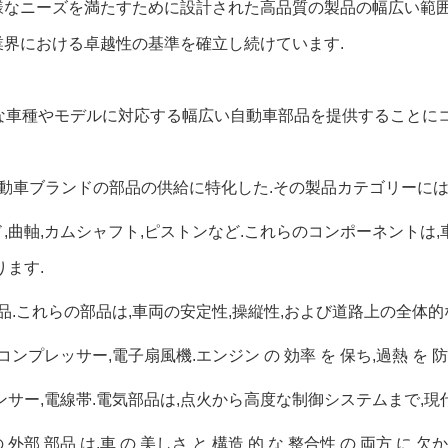
様なニーズを満たすために設計された高品質の製品の幅広い範
業界における卓越性の基準を確立し続けています.
ざまな車種やモデルに対応する幅広い自動車部品を提供することに
な自動車ブランドの部品の供給に特化した.その製品カテゴリーには
ド,曲軸,カムシャフト,ピストンなど.これらのコンポーネント
ます.
垂部品.これらの部品は,車両の安定性,操縦性,および道路上の全体
コンプレッサー,電子扇風機.エンジン の 効率 を 保ち,過熱 を 防ぐ
,センサー,電線帯.電気部品は,点火から高度な制御システムまで,
 外部 部品 は,車 の 美しさ と 構造 的 な 整合性 の 両方 に 欠