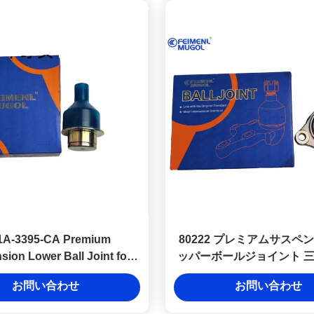
A-3395-CA Premium
80222 プレミアムサスペ
ion Lower Ball Joint for
ッパーボールジョイント 
348, Durable & Reliable
ロ/リーバオ用、長寿命と
お問い合わせ
お問い合わせ
のために設計