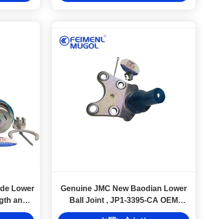
de Lower
Genuine JMC New Baodian Lower
ngth and
Ball Joint , JP1-3395-CA OEM
 H9
Quality