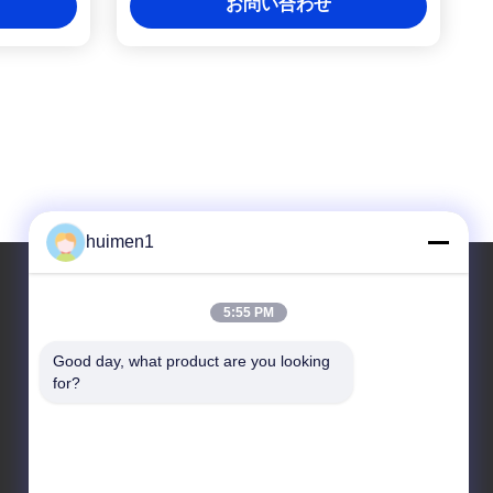
お問い合わせ
huimen1
5:55 PM
住所
Good day, what product are you looking 
住所
for?
1-3号 シュイニウプ通り 永興村 バイユン地区 広州
市 広東省 中国
Tel