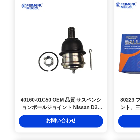
40160-01G50 OEM 品質 サスペンシ
8022
ョンボールジョイント Nissan D22
ント、
(2WD) のスムーズ&信頼性の高いステ
お問い合わせ
アリング