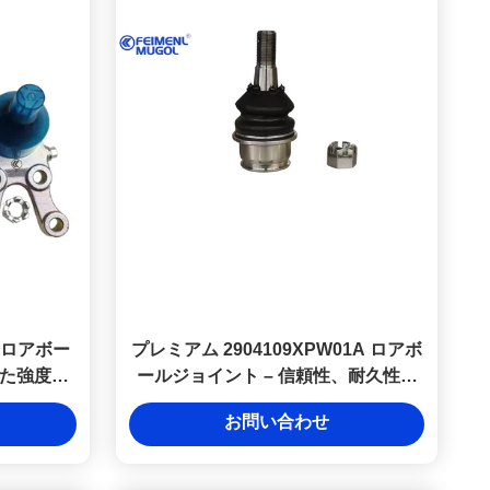
オロアボー
プレミアム 2904109XPW01A ロアボ
た強度と
ールジョイント – 信頼性、耐久性、
精密製造でGreat Wall Poerに最適
お問い合わせ