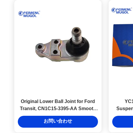
Original Lower Ball Joint for Ford
YC1
Transit, CN1C15-3395-AA Smooth
Suspens
Drive & Enhanced Stability
Ford V
お問い合わせ