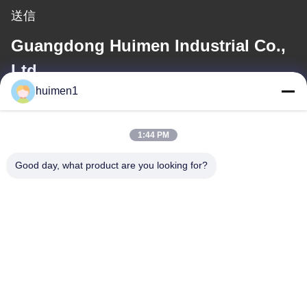
送信
Guangdong Huimen Industrial Co.,
Ltd.
huimen1
電子メール
feimenlmugolchina@gmail.com
1:44 PM
Good day, what product are you looking for?
住所
住所
1-3号 シュイニウプ通り 永興村 バイユン地区 広州市 広東省 中国
Tel
86-18929562701