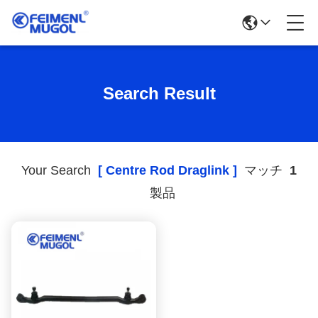
Search Result
Your Search
[ Centre Rod Draglink ]
マッチ
1
製品