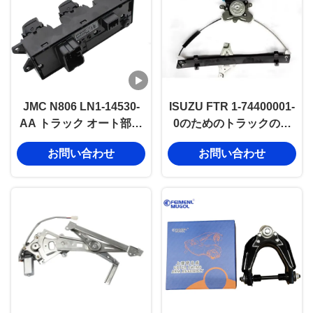
JMC N806 LN1-14530-
ISUZU FTR 1-74400001-
AA トラック オート部品
0のためのトラックのド
のためのドア・ウィンド
アの窓の調整装置
お問い合わせ
お問い合わせ
ウ・レギュレータースイ
ッチ