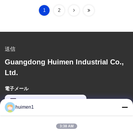
1
2
送信
Guangdong Huimen Industrial Co.,
Ltd.
電子メール
feimenlmugolchina@gmail.com
huimen1
住所
3:38 AM