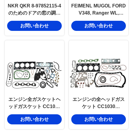
NKR QKR 8-97852115-4
FEIMENL MUGOL FORD
のためのドアの窓の調整
V348, Ranger WL,
装置ISUZUのトラックの
MAZDA FIGHTER 上腕/
お問い合わせ
お問い合わせ
部品
制御腕
エンジン全ガスケットヘ
エンジンの全ヘッドガス
ッドガスケット CC1030
ケット CC1030
10000200-E06 修理 メン
10000200-E03 エンジン
お問い合わせ
お問い合わせ
テナンスの部品
のメンテナンス部品