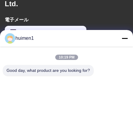
Ltd.
電子メール
feimenlmugolchina@gmail.com
huimen1
住所
10:19 PM
住所
Good day, what product are you looking for?
2階,ヨンリビジネスビルBブロック,47号 黄bian南路,バイユン地区,
広州市,中国
Tel
86-18929562701