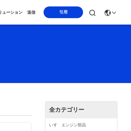
引用
リューション
送信
全カテゴリー
いすゞエンジン部品