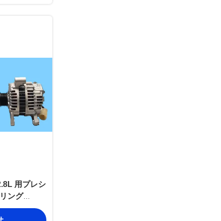
.8L 用プレシ
リング
タネーター、信頼
せ
を実現。