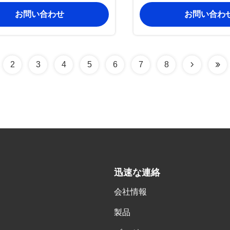
ー、安定したバッテリ
お問い合わせ
お問い合わ
的性能を実現
2
3
4
5
6
7
8
迅速な連絡
会社情報
,
製品