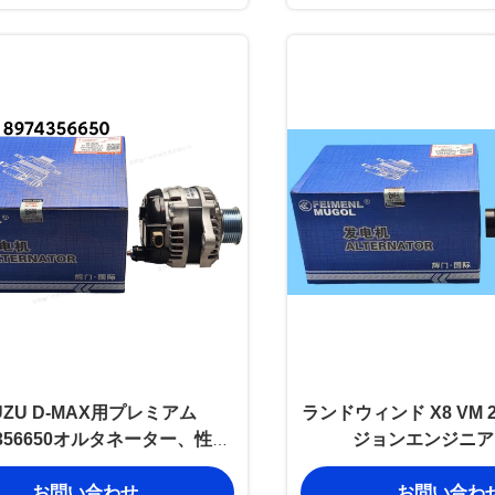
UZU D-MAX用プレミアム
ランドウィンド X8 VM 2
4356650オルタネーター、性能
ジョンエンジニア
耐久性を追求して製造。
3701100RLA オル
お問い合わせ
お問い合わ
性の高い電力供給