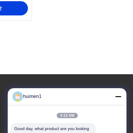
ー充電と電気
せ
。
huimen1
住所
住所
5:12 AM
1-3号 シュイニウプ通り 永興村 バイユン地区 広州
市 広東省 中国
Good day, what product are you looking 