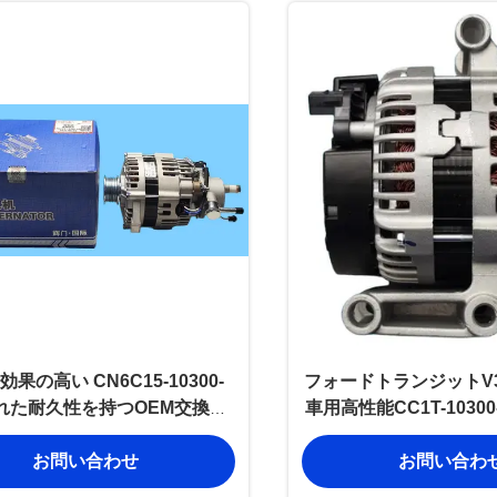
果の高い CN6C15-10300-
フォードトランジットV36
優れた耐久性を持つOEM交換変
車用高性能CC1T-1030
FB1110-011 フォード・トラン
ーター
お問い合わせ
お問い合わ
ジット・ユーロIII