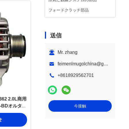
フォードクラッチ部品
送信
Mr. zhang
feimenlmugolchina@gmail.com
+8618929562701
2 2.0L商用
0-BDオルタネ
今接触
せ