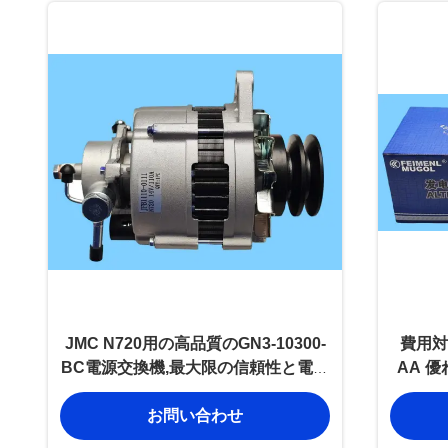
JMC N720用の高品質のGN3-10300-
費用対効
BC電源交換機,最大限の信頼性と電気
AA 
効率のために設計された
電機,J
お問い合わせ