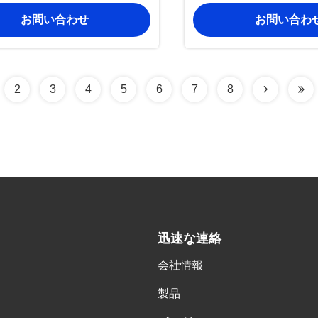
2904101XPW01A OEM
2904102XPW01
お問い合わせ
お問い合わ
acementrol Arm Assembly
Replacementrol Arm 
m 2904100-D01 OEM Quality
Premium 2904100-D01 
for Great Wall Pickup
for Great Wall 
2
3
4
5
6
7
8
迅速な連絡
会社情報
,
製品