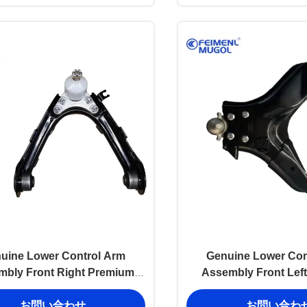
uine Lower Control Arm
Genuine Lower Con
mbly Front Right Premium
Assembly Front Lef
0-P01 OEM Quality for Great
2904300-K00 OEM Quali
お問い合わせ
お問い合わ
Wall Wingle