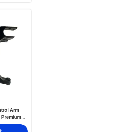
trol Arm
t Premium
ty for Haval
せ