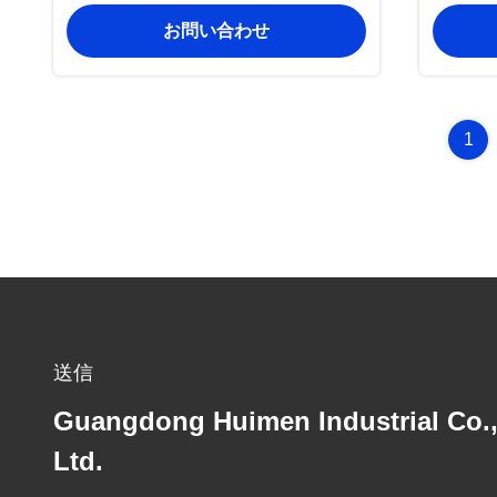
2904400-K00 OEM Quality for Haval
お問い合わせ
Repl
Premiu
1
送信
Guangdong Huimen Industrial Co.
Ltd.