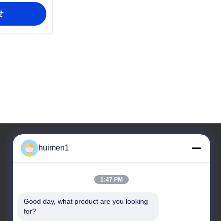
A OEM
せ
Assembly ,
OEM Quality
Pickup
huimen1
住所
1:47 PM
住所
2階,ヨンリビジネスビルBブロック,47号 黄bian南路,
Good day, what product are you looking 
バイユン地区,広州市,中国
for?