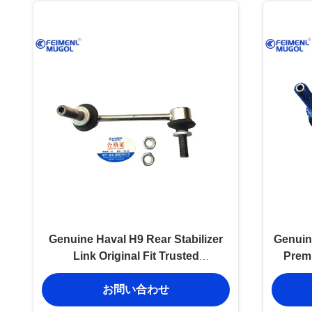
Genuine Haval H9 Rear Stabilizer
Genuine
Link Original Fit Trusted
Prem
2916300XKV08B OEM
Qua
お問い合わせ
Replacement