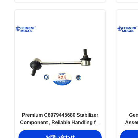
Premium C8979445680 Stabilizer
Gen
Component , Reliable Handling for
Asse
D-MAX & Ruimai Pickups
290440
お問い合わせ