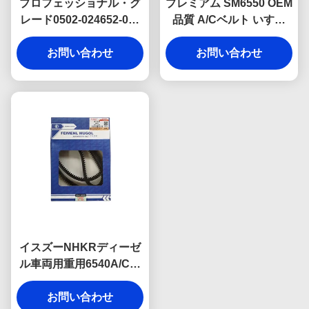
プロフェッショナル・グ
プレミアム SM6550 OEM
レード0502-024652-009
品質 A/Cベルト いすゞ
OEMパワーステアリング
600P 小型トラック用、
ドライブベルト 6325
お問い合わせ
エアコンコンプレッサー
お問い合わせ
Isuzu 600P向け 安定した
の安定した性能を確保す
性能と延長寿命を確保
るために設計されていま
す。
イスズーNHKRディーゼ
ル車両用重用6540A/Cベ
ルト,耐磨,熱,裂けを防げ
る高強度ゴムで構築.
お問い合わせ