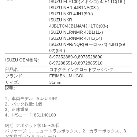
ISUZU ELF100(メキシコ) 4JH1TC(16-)
ISUZU NHR 4JB1NA(03-)
ISUZU NKR 4JH1(99-)
ISUZU NKR
4JB1TC/4JB1NA/4JH1TC(03-)
ISUZU NLR/NMR 4JB1(11-)
ISUZU NLR/NMR 4JH1(14)
ISUZU NPR/NQR(ヨーロッパ) 4JH1(99-
02)(04-)
8-97352889-0,8973528890
ISUZU OEM番号:
8-97288551-0,8972885510
部品名:
コネクティングロッドブッシング
ブランド:
FEIMENL MUGOL
サイズ:
31mm
説明:
1、車両モデル:
ISUZU 4JH1
2、パック数量: 1個
3、正味重量:
4、H/Sコード: 851140100
納期: デポジット後15〜20日
パッケージ: 1、ニュートラルボックス、2、カラーボックス、3、
お客様ブランドパッケージ