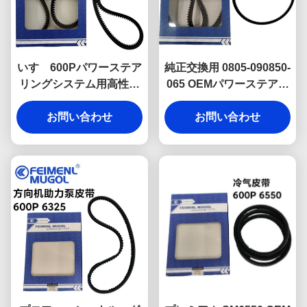
いすゞ600Pパワーステア
純正交換用 0805-090850-
リングシステム用高性能
065 OEMパワーステアリ
6320ドライブベルト 8-
ングベルト 6310 いすゞ
97085131 OEM、信頼性
お問い合わせ
NHKR用、オリジナル工
お問い合わせ
の高い動作を保証するよ
場仕様を満たすように製
うに設計されています
造され、完璧なフィット
感と耐久性を備えていま
す。