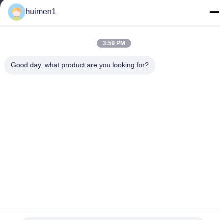
Tel
huimen1
86-18929562701
3:59 PM
Good day, what product are you looking for?
プライバシーポリシー規約
|
地図
中国の良質 いすゞエンジン部品 メーカー。Copyright© -2026
Guangdong Huimen Industrial Co., Ltd. . 複製権所有。