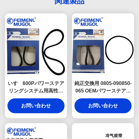
関連製品
いすゞ600Pパワーステア
純正交換用 0805-090850-
リングシステム用高性能
065 OEMパワーステアリ
6320ドライブベルト 8-
ングベルト 6310 いすゞ
97085131 OEM、信頼性
お問い合わせ
NHKR用、オリジナル工
お問い合わせ
の高い動作を保証するよ
場仕様を満たすように製
うに設計されています
造され、完璧なフィット
感と耐久性を備えていま
す。