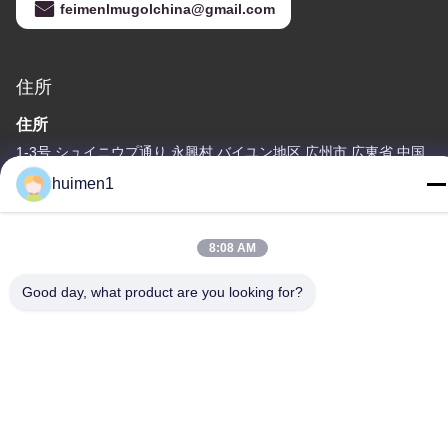
feimenlmugolchina@gmail.com
住所
住所
1-3号 シュイニウプ通り 永興村 バイユン地区 広州市 広東省 中国
huimen1
Tel
86-18929562701
8:08 AM
Good day, what product are you looking for?
プライバシーポリシー規約
|
地図
中国の良質 いすゞエンジン部品 メーカー。Copyright© -2026
Guangdong Huimen Industrial Co., Ltd. . 複製権所有。