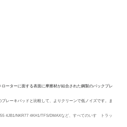
キローターに面する表面に摩擦材が結合された鋼製のバックプレ
のブレーキパッドと比較して、よりクリーンで低ノイズです。ま
JJ1/NKR55 4JB1/NKR77 4KH1/TFS/DMAXなど、すべてのいすゞトラッ