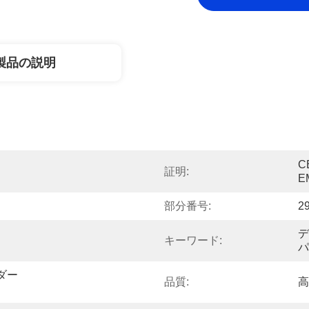
製品の説明
C
証明:
E
部分番号:
2
デ
キーワード:
パ
ー 
品質:
高