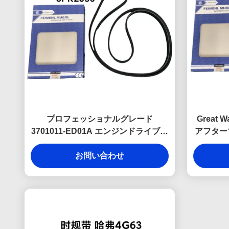
プロフェッショナルグレード
Great 
3701011-ED01A エンジンドライブベ
アフターマ
ルト 6PK2050 グレートウォール ハ
K08 
ーバル H5 4D20 ターボディーゼル
お問い合わせ
での一
用、安定したパフォーマンスと長寿
命を保証します。