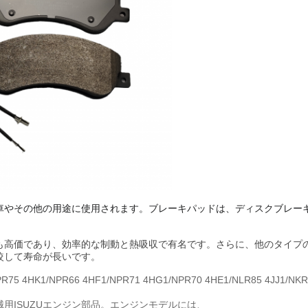
車やその他の用途に使用されます。ブレーキパッドは、ディスクブレー
も高価であり、効率的な制動と熱吸収で有名です。さらに、他のタイプ
較して寿命が長いです。
/NPR75 4HK1/NPR66 4HF1/NPR71 4HG1/NPR70 4HE1/NLR85 4
の建設機械用ISUZUエンジン部品。エンジンモデルには、