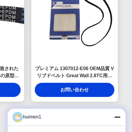
造された
プレミアム 1307012-E06 OEM品質 V
用の原型換
リブドベルト Great Wall 2.8TC用、
9
オルタネーターとウォーターポンプ
を高効率で駆動するように設計され
お問い合わせ
ています。
huimen1